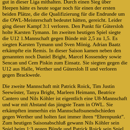
gut in dieser Liga mithalten. Durch einen Sieg über
Heepen hätte es heute sogar noch für einen der ersten
beiden Plätze, die die Qualifizierung für die Endrunde um
die OWL-Meisterschaft bedeutet hätten, gereicht. Leider
ging dieser Kampf 3:1 verloren. Den Punkt für Gütersloh
holte Karsten Tymann. Im zweiten heutigen Spiel siegte
die U12 1.Mannschaft gegen Bünde mit 2,5 zu 1,5. Es
siegten Karsten Tymann und Sven Mönig. Adrian Baatz
erkämpfte ein Remis. In dieser Saison kamen neben den
genannten noch Daniel Bright, Marcel Kossendey sowie
Sencan und Cem Piskin zum Einsatz. Sie siegten gegen die
U12 aus Halle, Werther und Gütersloh II und verloren
gegen Brackwede.
Die zweite Mannschaft mit Patrick Roick, Tim Justin
Seewöster, Tanya Bright, Marleen Heimann, Beatrice
Cantero und Nils Köhler ist eigentlich eine U8-Mannschaft
und war mit Abstand das jüngste Team in OWL. Sie
erkämpften immerhin ein Mannschaftsunendschieden
gegen Werther und holten fast immer ihren “Ehrenpunkt”.
Zum heutigen Saisonabschluß gewann Nils Köhler sein
Spiel beim 1:3 gegen Bünde und Patrick Roick sein Spiel