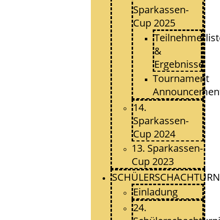
Sparkassen-
Cup 2025
Teilnehmerlis
&
Ergebnisse
Tournament
Announcemen
14.
Sparkassen-
Cup 2024
13. Sparkassen-
Cup 2023
SCHÜLERSCHACHTURN
Einladung
24.