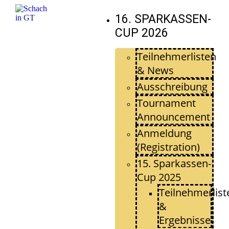
16. SPARKASSEN-
CUP 2026
Teilnehmerlisten
& News
Ausschreibung
Tournament
Announcement
Anmeldung
(Registration)
15. Sparkassen-
Cup 2025
Teilnehmerlist
&
Ergebnisse