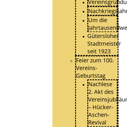
Vereinsgründ
Nachkriegsjah
Um die
Jahrtausendw
Gütersloher
Stadtmeister
seit 1923
Feier zum 100.
Vereins-
Geburtstag
Nachlese
2. Akt des
Vereinsjubilä
– Hücker-
Aschen-
Revival