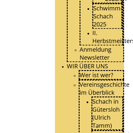
Schwimm-
Schach
2025
II.
Herbstmeister
Anmeldung
Newsletter
WIR ÜBER UNS
Wer ist wer?
Vereinsgeschichte
im Überblick
Schach in
Gütersloh
(Ulrich
Tamm)