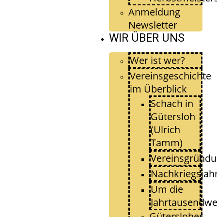
Anmeldung
Newsletter
WIR ÜBER UNS
Wer ist wer?
Vereinsgeschichte
im Überblick
Schach in
Gütersloh
(Ulrich
Tamm)
Vereinsgründ
Nachkriegsjah
Um die
Jahrtausendw
Gütersloher