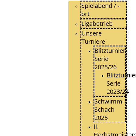
Spielabend / -
ort
Ligabetrieb
Unsere
Turniere
Blitzturnier-
Serie
2025/26
Blitzturnie
Serie
2023/24
Schwimm-
Schach
2025
II.
Herbstmeister