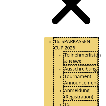
16. SPARKASSEN-
CUP 2026
Teilnehmerlisten
& News
Ausschreibung
Tournament
Announcement
Anmeldung
(Registration)
15.