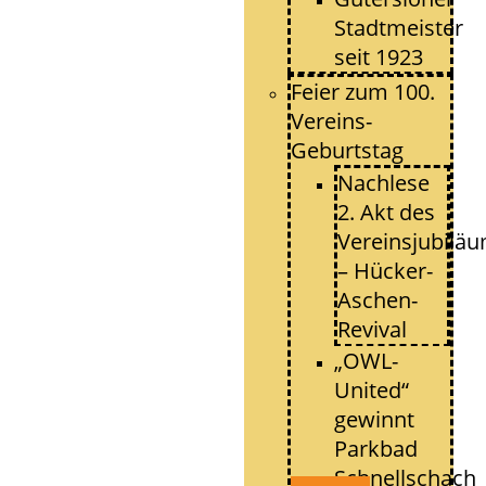
Stadtmeister
seit 1923
Feier zum 100.
Vereins-
Geburtstag
Nachlese
2. Akt des
Vereinsjubilä
– Hücker-
Aschen-
Revival
„OWL-
United“
gewinnt
Parkbad
Schnellschach