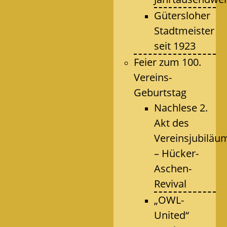
Gütersloher
Stadtmeister
seit 1923
Feier zum 100.
Vereins-
Geburtstag
Nachlese 2.
Akt des
Vereinsjubiläu
– Hücker-
Aschen-
Revival
„OWL-
United“