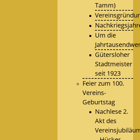
Tamm)
Vereinsgründu
Nachkriegsjahr
Um die
Jahrtausendwe
Gütersloher
Stadtmeister
seit 1923
Feier zum 100.
Vereins-
Geburtstag
Nachlese 2.
Akt des
Vereinsjubiläu
– Hücker-