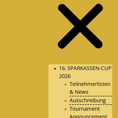
16. SPARKASSEN-CUP
2026
Teilnehmerlisten
& News
Ausschreibung
Tournament
Announcement