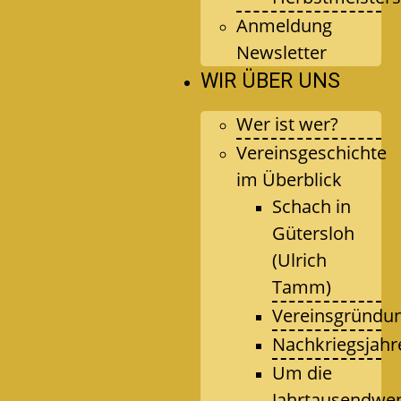
Anmeldung
Newsletter
WIR ÜBER UNS
Wer ist wer?
Vereinsgeschichte
im Überblick
Schach in
Gütersloh
(Ulrich
Tamm)
Vereinsgründu
Nachkriegsjahr
Um die
Jahrtausendwe