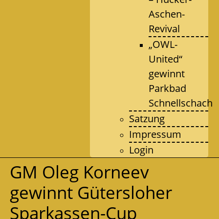
Aschen-
Revival
„OWL-
United“
gewinnt
Parkbad
Schnellschach
Satzung
Impressum
Login
GM Oleg Korneev
gewinnt Gütersloher
Sparkassen-Cup