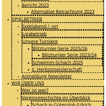
Bericht 2023
Alternative Betrachtung 2023
SPIELBETRIEB
Spielabend / -ort
Ligabetrieb
Unsere Turniere
Blitzturnier-Serie 2025/26
Blitzturnier Serie 2023/24
Schwimm-Schach 2025
II. Herbstmeisterschaft
Anmeldung Newsletter
WIR ÜBER UNS
Wer ist wer?
Vereinsgeschichte im Überblick
Schach in Gütersloh (Ulrich