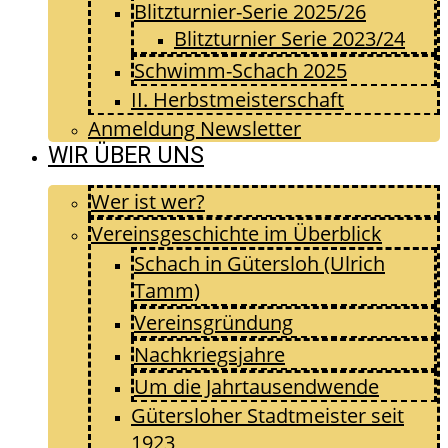
Blitzturnier-Serie 2025/26
Blitzturnier Serie 2023/24
Schwimm-Schach 2025
II. Herbstmeisterschaft
Anmeldung Newsletter
WIR ÜBER UNS
Wer ist wer?
Vereinsgeschichte im Überblick
Schach in Gütersloh (Ulrich
Tamm)
Vereinsgründung
Nachkriegsjahre
Um die Jahrtausendwende
Gütersloher Stadtmeister seit
1923