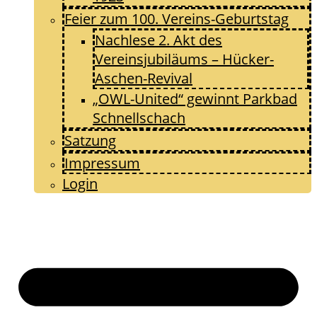
Feier zum 100. Vereins-Geburtstag
Nachlese 2. Akt des
Vereinsjubiläums – Hücker-
Aschen-Revival
„OWL-United“ gewinnt Parkbad
Schnellschach
Satzung
Impressum
Login