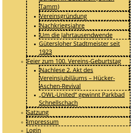
Tamm)
Vereinsgründung
Nachkriegsjahre
Um die Jahrtausendwende
Gütersloher Stadtmeister seit
1923
Feier zum 100. Vereins-Geburtstag
Nachlese 2. Akt des
Vereinsjubiläums – Hücker-
Aschen-Revival
„OWL-United“ gewinnt Parkbad
Schnellschach
Satzung
Impressum
Login