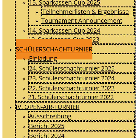
15. Sparkassen-Cup 2025
Teilnehmerlisten & Ergebnisse
Tournament Announcement
14. Sparkassen-Cup 2024
13. Sparkassen-Cup 2023
SCHÜLERSCHACHTURNIER
Einladung
24. Schülerschachturnier 2025
23. Schülerschachturnier 2024
22. Schülerschachturnier 2023
21. Schülerschachturnier 2022
IV. OPEN-AIR-TURNIER
Ausschreibung
Bericht 2025
Bericht 2024