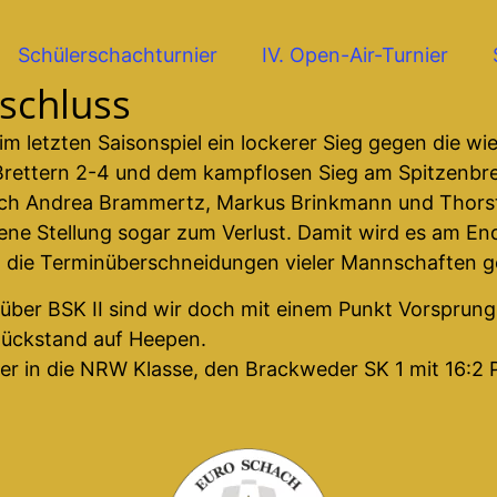
Schülerschachturnier
IV. Open-Air-Turnier
schluss
im letzten Saisonspiel ein lockerer Sieg gegen die w
ettern 2-4 und dem kampflosen Sieg am Spitzenbret
urch Andrea Brammertz, Markus Brinkmann und Thors
e Stellung sogar zum Verlust. Damit wird es am End
 die Terminüberschneidungen vieler Mannschaften g
er BSK II sind wir doch mit einem Punkt Vorsprung (1
Rückstand auf Heepen.
er in die NRW Klasse, den Brackweder SK 1 mit 16:2 