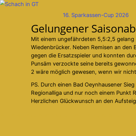
Zum
Inhalt
16. Sparkassen-Cup 2026
springen
Gelungener Saisonab
Mit einem ungefährdeten 5,5:2,5 gelang 
Wiedenbrücker. Neben Remisen an den Br
gegen die Ersatzspieler und konnten d
Punsäm verzockte seine bereits gewonnen
2 wäre möglich gewesen, wenn wir nicht
PS. Durch einen Bad Oeynhausener Sieg üb
Regionalliga und nur noch einem Punkt 
Herzlichen Glückwunsch an den Aufsteig
Wir bedanken uns herzlich für die Unterstützung durch: