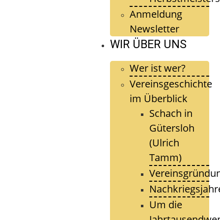
Anmeldung
Newsletter
WIR ÜBER UNS
Wer ist wer?
Vereinsgeschichte
im Überblick
Schach in
Gütersloh
(Ulrich
Tamm)
Vereinsgründu
Nachkriegsjahr
Um die
Jahrtausendwe