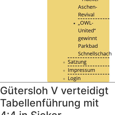
Aschen-
Revival
„OWL-
United“
gewinnt
Parkbad
Schnellschach
Satzung
Impressum
Login
Gütersloh V verteidigt
Tabellenführung mit