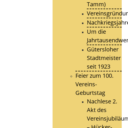
Tamm)
Vereinsgründu
Nachkriegsjahr
Um die
Jahrtausendwe
Gütersloher
Stadtmeister
seit 1923
Feier zum 100.
Vereins-
Geburtstag
Nachlese 2.
Akt des
Vereinsjubiläu
– Hücker-