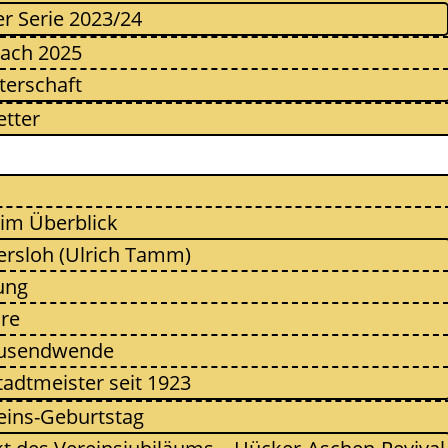
er Serie 2023/24
ach 2025
terschaft
tter
 im Überblick
ersloh (Ulrich Tamm)
ung
re
ausendwende
tadtmeister seit 1923
eins-Geburtstag