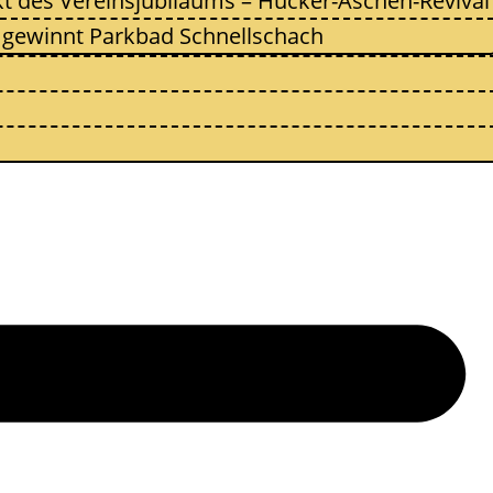
kt des Vereinsjubiläums – Hücker-Aschen-Revival
 gewinnt Parkbad Schnellschach