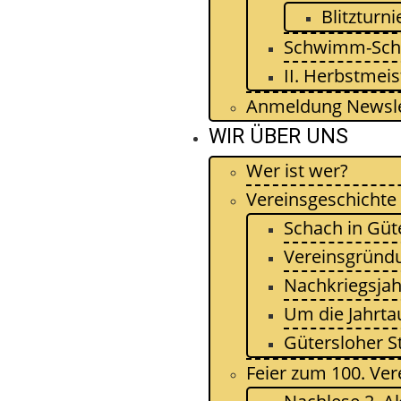
Blitzturni
Schwimm-Sch
II. Herbstmeis
Anmeldung Newsle
WIR ÜBER UNS
Wer ist wer?
Vereinsgeschichte
Schach in Güt
Vereinsgründ
Nachkriegsjah
Um die Jahrt
Gütersloher S
Feier zum 100. Ver