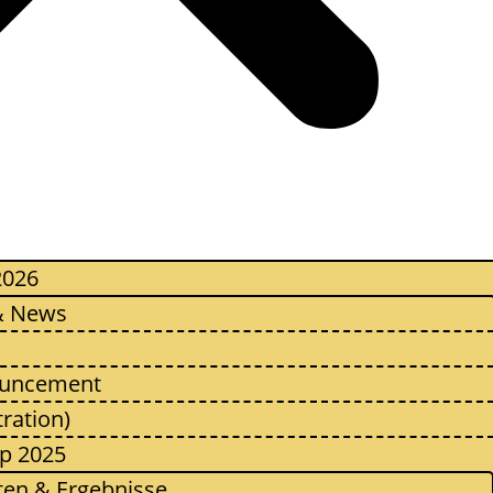
2026
 & News
ouncement
ration)
p 2025
ten & Ergebnisse