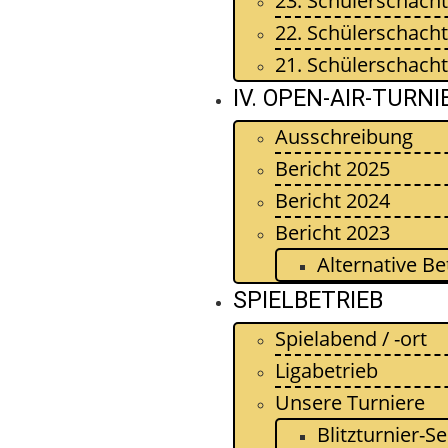
23. Schülerschacht
22. Schülerschacht
21. Schülerschacht
IV. OPEN-AIR-TURNI
Ausschreibung
Bericht 2025
Bericht 2024
Bericht 2023
Alternative B
SPIELBETRIEB
Spielabend / -ort
Ligabetrieb
Unsere Turniere
Blitzturnier-S