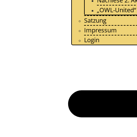
Nachlese 2. A
„OWL-United“
Satzung
Impressum
Login