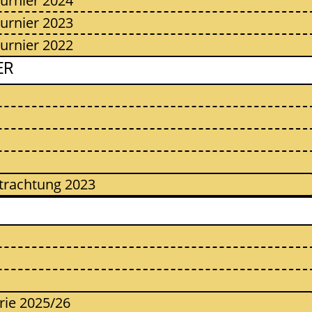
urnier 2024
urnier 2023
urnier 2022
ER
etrachtung 2023
erie 2025/26