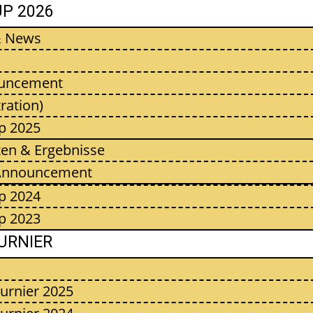
UP 2026
& News
uncement
ration)
p 2025
ten & Ergebnisse
Announcement
p 2024
p 2023
URNIER
urnier 2025