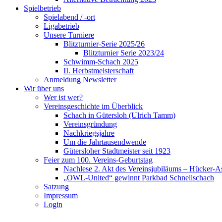
Spielbetrieb
Spielabend / -ort
Ligabetrieb
Unsere Turniere
Blitzturnier-Serie 2025/26
Blitzturnier Serie 2023/24
Schwimm-Schach 2025
II. Herbstmeisterschaft
Anmeldung Newsletter
Wir über uns
Wer ist wer?
Vereinsgeschichte im Überblick
Schach in Gütersloh (Ulrich Tamm)
Vereinsgründung
Nachkriegsjahre
Um die Jahrtausendwende
Gütersloher Stadtmeister seit 1923
Feier zum 100. Vereins-Geburtstag
Nachlese 2. Akt des Vereinsjubiläums – Hücker-A
„OWL-United“ gewinnt Parkbad Schnellschach
Satzung
Impressum
Login