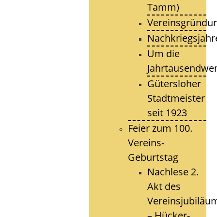
Tamm)
Vereinsgründu
Nachkriegsjahr
Um die
Jahrtausendwe
Gütersloher
Stadtmeister
seit 1923
Feier zum 100.
Vereins-
Geburtstag
Nachlese 2.
Akt des
Vereinsjubiläu
– Hücker-