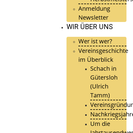
Anmeldung
Newsletter
WIR ÜBER UNS
Wer ist wer?
Vereinsgeschichte
im Überblick
Schach in
Gütersloh
(Ulrich
Tamm)
Vereinsgründu
Nachkriegsjahr
Um die
Jahrtausendwe