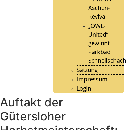
Aschen-
Revival
„OWL-
United“
gewinnt
Parkbad
Schnellschach
Satzung
Impressum
Login
Auftakt der
Gütersloher