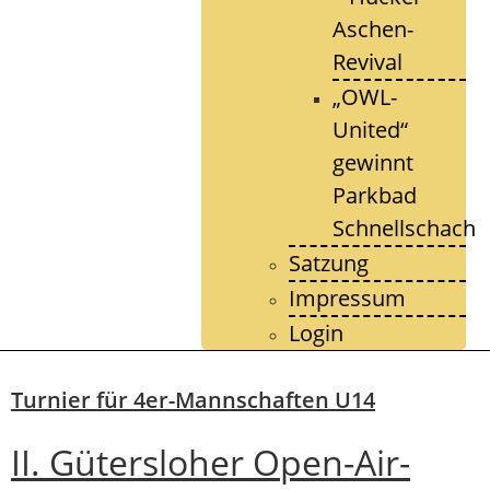
Aschen-
Revival
„OWL-
United“
gewinnt
Parkbad
Schnellschach
Satzung
Impressum
Login
Turnier für 4er-Mannschaften U14
II. Gütersloher Open-Air-