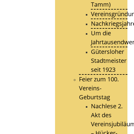
Tamm)
Vereinsgründu
Nachkriegsjahr
Um die
Jahrtausendwe
Gütersloher
Stadtmeister
seit 1923
Feier zum 100.
Vereins-
Geburtstag
Nachlese 2.
Akt des
Vereinsjubiläu
– Hücker-