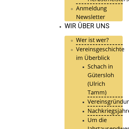
Anmeldung
Newsletter
WIR ÜBER UNS
Wer ist wer?
Vereinsgeschichte
im Überblick
Schach in
Gütersloh
(Ulrich
Tamm)
Vereinsgründu
Nachkriegsjahr
Um die
Jahrtausendwe